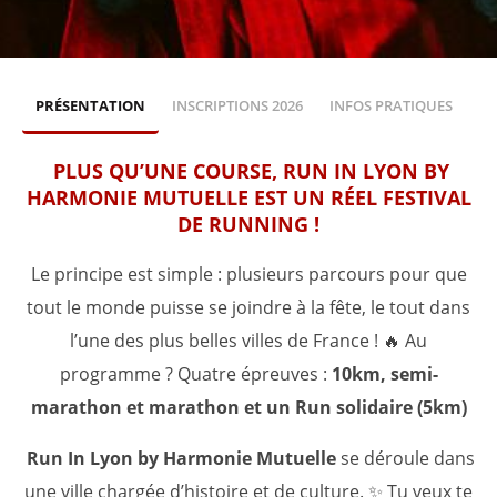
PRÉSENTATION
INSCRIPTIONS 2026
INFOS PRATIQUES
M
PLUS QU’UNE COURSE, RUN IN LYON BY
HARMONIE MUTUELLE EST UN RÉEL FESTIVAL
DE RUNNING !
Le principe est simple : plusieurs parcours pour que
tout le monde puisse se joindre à la fête, le tout dans
l’une des plus belles villes de France ! 🔥 Au
programme ? Quatre épreuves :
10km, semi-
marathon et marathon et un Run solidaire (5km)
Run In Lyon by Harmonie Mutuelle
se déroule dans
une ville chargée d’histoire et de culture. ✨ Tu veux te