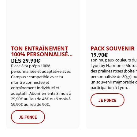
TON ENTRAÎNEMENT
PACK SOUVENIR
19,90€
100% PERSONNALISÉ
DÈS 29,90€
AVEC CAMPUS
Ton mug aux couleurs du
Lyon by Harmonie Mutuel
Place à ta prépa 100%
des pralines roses (boîte 
personnalisée et adaptative avec
personnalisée de 80gr) p
Campus : compatible avec ta
un souvenir mémorable d
montre connectée et
participation à Lyon.
entraînement individuel et
adaptatif. Abonnements 3 mois à
29,90€ au lieu de 45€ ou 6 mois à
JE FONCE
59,90€ au lieu de 90€.
JE FONCE