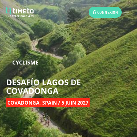
CONNEXION
CYCLISME
DESAFÍO LAGOS DE
COVADONGA
COVADONGA, SPAIN / 5 JUIN 2027